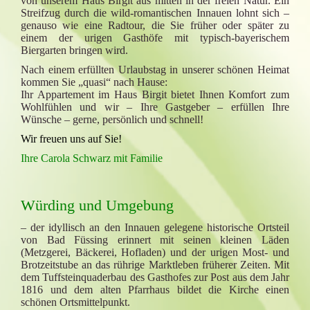
von unserem Haus Birgit aus mitten in der freien Natur. Ein
Streifzug durch die wild-romantischen Innauen lohnt sich –
genauso wie eine Radtour, die Sie früher oder später zu
einem der urigen Gasthöfe mit typisch-bayerischem
Biergarten bringen wird.
Nach einem erfüllten Urlaubstag in unserer schönen Heimat
kommen Sie „quasi“ nach Hause:
Ihr Appartement im Haus Birgit bietet Ihnen Komfort zum
Wohlfühlen und wir – Ihre Gastgeber – erfüllen Ihre
Wünsche – gerne, persönlich und schnell!
Wir freuen uns auf Sie!
Ihre Carola Schwarz mit Familie
Würding und Umgebung
– der idyllisch an den Innauen gelegene historische Ortsteil
von Bad Füssing erinnert mit seinen kleinen Läden
(Metzgerei, Bäckerei, Hofladen) und der urigen Most- und
Brotzeitstube an das rührige Marktleben früherer Zeiten. Mit
dem Tuffsteinquaderbau des Gasthofes zur Post aus dem Jahr
1816 und dem alten Pfarrhaus bildet die Kirche einen
schönen Ortsmittelpunkt.