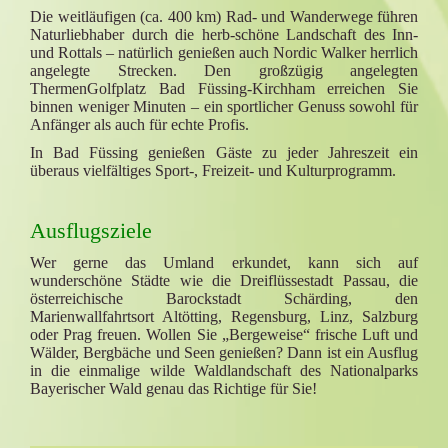
Die weitläufigen (ca. 400 km) Rad- und Wanderwege führen
Naturliebhaber durch die herb-schöne Landschaft des Inn-
und Rottals – natürlich genießen auch Nordic Walker herrlich
angelegte Strecken. Den großzügig angelegten
ThermenGolfplatz Bad Füssing-Kirchham erreichen Sie
binnen weniger
Minuten
– ein sportlicher Genuss sowohl für
Anfänger als auch für echte Profis.
In Bad Füssing genießen Gäste zu jeder Jahreszeit ein
überaus vielfältiges Sport-, Freizeit- und Kulturprogramm.
Ausflugsziele
Wer gerne das Umland erkundet, kann sich auf
wunderschöne Städte wie die Dreiflüssestadt Passau, die
österreichische Barockstadt Schärding, den
Marienwallfahrtsort Altötting, Regensburg, Linz, Salzburg
oder Prag freuen. Wollen Sie „Bergeweise“ frische Luft und
Wälder, Bergbäche und Seen genießen? Dann ist ein Ausflug
in die einmalige wilde Waldlandschaft des Nationalparks
Bayerischer Wald genau das Richtige für Sie!